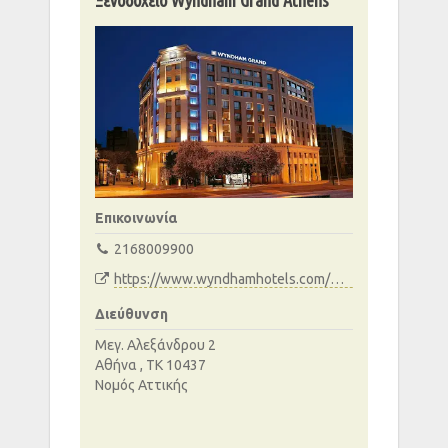
Επικοινωνία
2168009900
https://www.wyndhamhotels.com/wyndham-grand/athens-greece/wyndham-grand-athens/overview
Διεύθυνση
Μεγ. Αλεξάνδρου 2
Αθήνα , ΤΚ 10437
Νομός Αττικής