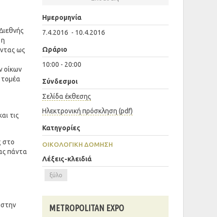
Ημερομηνία
 Διεθνής
7.4.2016 - 10.4.2016
 η
Ωράριο
οντας ως
10:00 - 20:00
ν οίκων
ν τομέα
Σύνδεσμοι
Σελίδα έκθεσης
Ηλεκτρονική πρόσκληση (pdf)
αι τις
Κατηγορίες
ς στο
ΟΙΚΟΛΟΓΙΚΉ ΔΌΜΗΣΗ
τας πάντα
Λέξεις-κλειδιά
ξύλο
 στην
METROPOLITAN EXPO