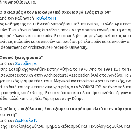
ή 10 Απριλίου
2016.
Ο σκιασμός στον Βιοκλιματικό σχεδιασμό ενός κτιρίου”
 από τον καθηγητή
Τουλιάτο Π.
ος Καθηγητής του Εθνικού Μετσόβιου Πολυτεχνείου, Σχολής Αρχιτεκ
ών. Έχει κάνει ειδικές διαλέξεις πάνω στην αρχιτεκτονική και τη σεισ
ιφορά ξύλινων κατασκευών. Έχει ασχοληθεί με μεγάλης κλίμακας κα
αινίσεις παλαιών κατασκευών και σχεδιασμό ελαφρών κατασκευών απ
 department of Architecture Frederick University.
Φυσικό ξύλο, φυσικά”
 από τον
Σοτοβίκη Δ.
ύσης Σοτοβίκης γεννήθηκε στην Αθήνα το 1970. Από το 1991 έως το 1
ε Αρχιτεκτονική στην Architectural Association (AA) στο Λονδίνο. Το
κε Γενικός Γραμματέας του Ελληνικού Ινστιτούτου Αρχιτεκτονικής, ε
εί το δικό του αρχιτεκτονικό γραφείο, στο WORKSHOP, σε έναν πολυε
μιουργίας και έκθεσης. Έχει σχεδιάσει και υλοποιήσει πλήθος έργων 
άδα, αλλά και στη Νέα Υόρκη και στην Κύπρο.
Ο ρόλος του ξύλου ως ένα εξαιρετικά χρήσιμο υλικό στην σύγχρο
κτονική”
 από τον
Δρ.Νταλό Γ.
τής Τεχνολογίας Ξύλου, Τμήμα Σχεδιασμού και Τεχνολογίας Ξύλου και 