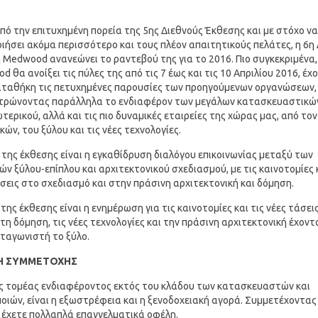
πό την επιτυχημένη πορεία της 5ης Διεθνούς Έκθεσης και με στόχο να
ιήσει ακόμα περισσότερο και τους πλέον απαιτητικούς πελάτες, η 6η
 Medwood ανανεώνει το ραντεβού της για το 2016. Πιο συγκεκριμένα,
 θα ανοίξει τις πύλες της από τις 7 έως και τις 10 Απριλίου 2016, έχ
ταθήκη τις πετυχημένες παρουσίες των προηγούμενων οργανώσεων,
τρώνοντας παράλληλα το ενδιαφέρον των μεγάλων κατασκευαστικώ
τερικού, αλλά και τις πιο δυναμικές εταιρείες της χώρας μας, από το
κών, του ξύλου και τις νέες τεχνολογίες.
 της έκθεσης είναι η εγκαθίδρυση διαλόγου επικοινωνίας μεταξύ των
ών ξύλου-επίπλου και αρχιτεκτονικού σχεδιασμού, με τις καινοτομίες κ
σεις στο σχεδιασμό και στην πράσινη αρχιτεκτονική και δόμηση.
της έκθεσης είναι η ενημέρωση για τις καινοτομίες και τις νέες τάσει
 τη δόμηση, τις νέες τεχνολογίες και την πράσινη αρχιτεκτονική έχον
ταγωνιστή το ξύλο.
Η ΣΥΜΜΕΤΟΧΗΣ
ς τομέας ενδιαφέροντος εκτός του κλάδου των κατασκευαστών και
ποιών, είναι η εξωστρέφεια και η ξενοδοχειακή αγορά. Συμμετέχοντας
 έχετε πολλαπλά επαγγελματικά οφέλη.