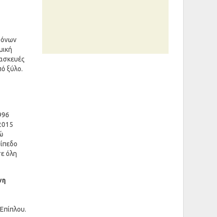
τόνων
μική
τασκευές
ό ξύλο.
996
 2015
νώ
πίπεδο
σε όλη
νη
Επίπλου.