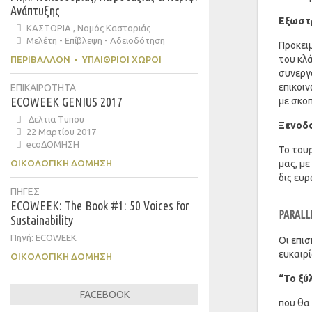
Ανάπτυξης
Εξωστ
ΚΑΣΤΟΡΙΑ , Νομός Καστοριάς
Μελέτη - Επίβλεψη - Αδειοδότηση
Προκειμ
του κλ
ΠΕΡΙΒΆΛΛΟΝ
▪
ΥΠΑΊΘΡΙΟΙ ΧΏΡΟΙ
συνεργα
επικοι
ΕΠΙΚΑΙΡΟΤΗΤΑ
ECOWEEK GENIUS 2017
με σκο
Δελτια Τυπου
Ξενοδο
22 Μαρτίου 2017
ecoΔΟΜΗΣΗ
Το τουρ
ΟΙΚΟΛΟΓΙΚΉ ΔΌΜΗΣΗ
μας, μ
δις ευρ
ΠΗΓΕΣ
ECOWEEK: The Book #1: 50 Voices for
PARALL
Sustainability
Πηγή: ECOWEEK
Οι επισ
ευκαιρί
ΟΙΚΟΛΟΓΙΚΉ ΔΌΜΗΣΗ
“Το ξύ
FACEBOOK
που θα