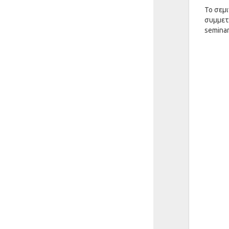
Το σεμι
συμμετο
semina