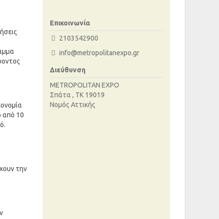
Επικοινωνία
ρήσεις
2103542900
ραμμα
info@metropolitanexpo.gr
ροντος
Διεύθυνση
METROPOLITAN EXPO
Σπάτα , ΤΚ 19019
Νομός Αττικής
κονομία
ω από 10
ό.
έχουν την
ν