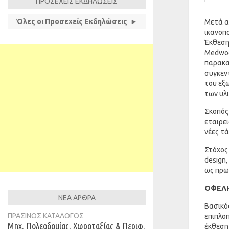
ΠΡΟΣΕΧΕΙΣ ΕΚΔΗΛΩΣΕΙΣ
Όλες οι Προσεχείς Εκδηλώσεις ►
Μετά α
ικανοπο
Έκθεση
Medwood
παρακα
συγκεν
του εξω
των υλι
Σκοπός
εταιρει
νέες τά
Στόχος 
design,
ως πρω
ΟΦΕΛ
ΝΕΑ ΑΡΘΡΑ
Βασικό
ΠΡΑΣΙΝΟΣ ΚΑΤΑΛΟΓΟΣ
επιπλο
Μηχ. Πολεοδομίας, Χωροταξίας & Περιφ.
έκθεση