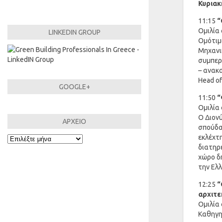
Κυριακ
11:15
“
Ομιλία
LINKEDIN GROUP
Ομότιμ
Μηχανικ
συμπερ
– ανακ
Head of
GOOGLE+
11:50
“
Ομιλία
Ο Διον
ΑΡΧΕΙΟ
σπούδασ
εκλέχτη
ΑΡΧΕΙΟ
διατηρ
χώρο δη
την Ελλ
12:25
“
αρχιτε
Ομιλία
Καθηγη