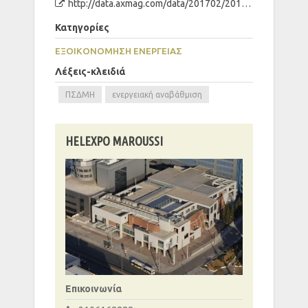
http://data.axmag.com/data/201702/20170206/U131781_F422850/FLASH/index.html
Κατηγορίες
ΕΞΟΙΚΟΝΟΜΗΣΗ ΕΝΕΡΓΕΙΑΣ
Λέξεις-κλειδιά
ΠΣΔΜΗ
ενεργειακή αναβάθμιση
HELEXPO ΜAROUSSI
Επικοινωνία