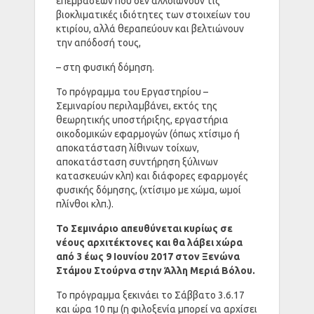
επεμβάσεων που δεν αλλοιώνουν τις
βιοκλιματικές ιδιότητες των στοιχείων του
κτιρίου, αλλά θεραπεύουν και βελτιώνουν
την απόδοσή τους,
– στη φυσική δόμηση.
Το πρόγραμμα του Εργαστηρίου –
Σεμιναρίου περιλαμβάνει, εκτός της
θεωρητικής υποστήριξης, εργαστήρια
οικοδομικών εφαρμογών (όπως χτίσιμο ή
αποκατάσταση λίθινων τοίχων,
αποκατάσταση συντήρηση ξύλινων
κατασκευών κλπ) και διάφορες εφαρμογές
φυσικής δόμησης, (χτίσιμο με χώμα, ωμοί
πλίνθοι κλπ.).
Το Σεμινάριο απευθύνεται κυρίως σε
νέους αρχιτέκτονες και θα λάβει χώρα
από 3 έως 9 Ιουνίου 2017 στον Ξενώνα
Στάμου Στούρνα στην Άλλη Μεριά Βόλου.
Το πρόγραμμα ξεκινάει το Σάββατο 3.6.17
και ώρα 10 πμ (η φιλοξενία μπορεί να αρχίσει