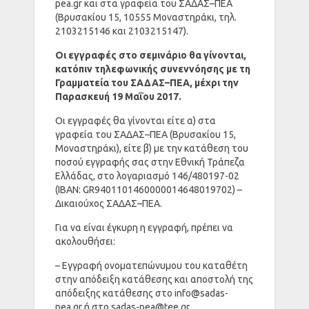
pea.gr
και στα γραφεία του ΣΑΔΑΣ–ΠΕΑ
(Βρυσακίου 15, 10555 Μοναστηράκι, τηλ.
2103215146 και 2103215147).
Οι εγγραφές στο σεμινάριο θα γίνονται,
κατόπιν τηλεφωνικής συνεννόησης με τη
Γραμματεία του ΣΑΔΑΣ–ΠΕΑ, μέχρι την
Παρασκευή 19 Μαΐου 2017.
Οι εγγραφές θα γίνονται είτε α) στα
γραφεία του ΣΑΔΑΣ–ΠΕΑ (Βρυσακίου 15,
Μοναστηράκι), είτε β) με την κατάθεση του
ποσού εγγραφής σας στην Εθνική Τράπεζα
Ελλάδας, στο λογαριασμό 146/480197-02
(IBAN: GR9401101460000014648019702) –
Δικαιούχος ΣΑΔΑΣ–ΠΕΑ.
Για να είναι έγκυρη η εγγραφή, πρέπει να
ακολουθήσει:
– Εγγραφή ονοματεπώνυμου του καταθέτη
στην απόδειξη κατάθεσης και αποστολή της
απόδειξης κατάθεσης στο
info@sadas-
pea.gr
ή στο
sadas-pea@tee.gr
.